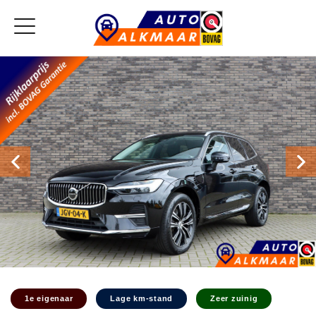
1e eigenaar
Lage km-stand
Zeer zuinig