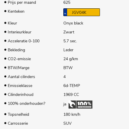
Prijs per maand
625
Kenteken
JGV04K
Kleur
Onyx black
Interieurkleur
Zwart
Acceleratie 0-100
5.7 sec.
Bekleding
Leder
CO2-emissie
24 g/km
BTW/Marge
BTW
Aantal cilinders
4
Emissieklasse
6d-TEMP
Cilinderinhoud
1969 CC
100% onderhouden?
ja
Topsnelheid
180 km/h
Carrosserie
SUV