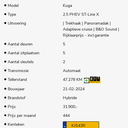
Model
Kuga
Type
2.5 PHEV ST-Line X
Uitvoering
| Trekhaak | Panoramadak |
Adaptieve cruise | B&O Sound |
Rijklaarprijs - incl.garantie
Aantal deuren
5
Aantal zitplaatsen
5
Aantal sleutels
2
Transmissie
Automaat
Tellerstand
47.278 KM
Bouwjaar
21-02-2024
Brandstof
Hybride
Prijs
31.900,-
Prijs per maand
444
Kenteken
KJS43R