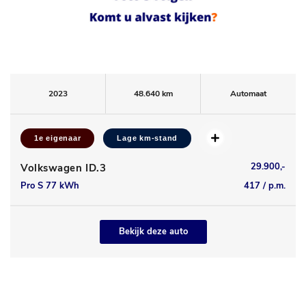
2023
48.640 km
Automaat
1e eigenaar
Lage km-stand
29.900,-
Volkswagen ID.3
Pro S 77 kWh
417 / p.m.
Bekijk deze auto