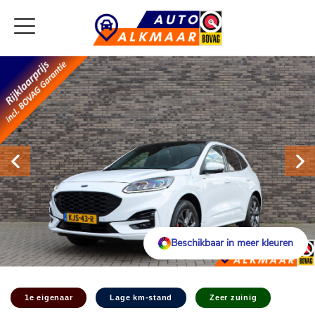
Beschikbaar in meer kleuren
1e eigenaar
Lage km-stand
Zeer zuinig