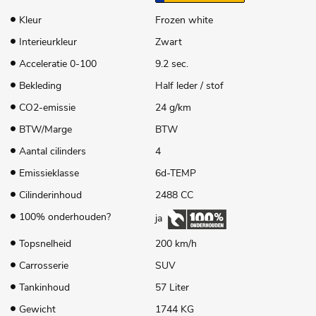
Kleur
Frozen white
Interieurkleur
Zwart
Acceleratie 0-100
9.2 sec.
Bekleding
Half leder / stof
CO2-emissie
24 g/km
BTW/Marge
BTW
Aantal cilinders
4
Emissieklasse
6d-TEMP
Cilinderinhoud
2488 CC
100% onderhouden?
ja
Topsnelheid
200 km/h
Carrosserie
SUV
Tankinhoud
57 Liter
Gewicht
1744 KG