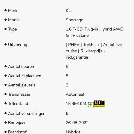
Merk
Kia
Model
Sportage
Type
1.6 T-GDi Plug-in Hybrid AWD
GT-PlusLine
Uitvoering
| PHEV | Trekhaak | Adaptieve
cruise | Rijklaarprijs -
incl.garantie
Aantal deuren
5
Aantal zitplaatsen
5
Aantal sleutels
2
Transmissie
Automaat
Tellerstand
15.866 KM
Aantal versnellingen
6
Bouwjaar
26-08-2022
Brandstof
Hybride