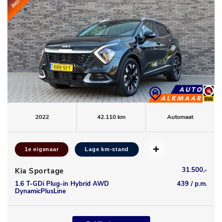
2022
42.110 km
Automaat
1e eigenaar
Lage km-stand
31.500,-
Kia Sportage
1.6 T-GDi Plug-in Hybrid AWD
439 / p.m.
DynamicPlusLine