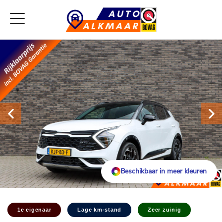
Beschikbaar in meer kleuren
1e eigenaar
Lage km-stand
Zeer zuinig