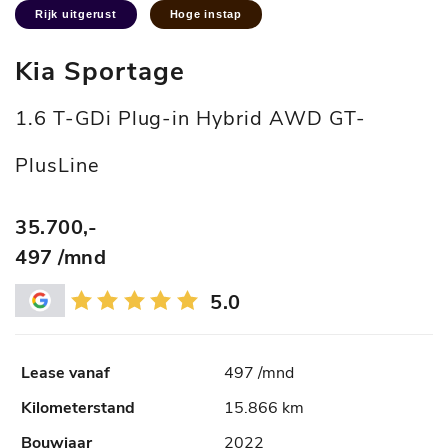
Rijk uitgerust
Hoge instap
Kia Sportage
1.6 T-GDi Plug-in Hybrid AWD GT-
PlusLine
35.700,-
497 /mnd
5.0
497 /mnd
15.866 km
2022