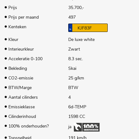
Prijs
35.700,-
Prijs per maand
497
Kenteken
KJF83F
Kleur
De luxe white
Interieurkleur
Zwart
Acceleratie 0-100
8.3 sec.
Bekleding
Skai
CO2-emissie
25 g/km
BTW/Marge
BTW
Aantal cilinders
4
Emissieklasse
6d-TEMP
Cilinderinhoud
1598 CC
100% onderhouden?
ja
Topsnelheid
191 km/h