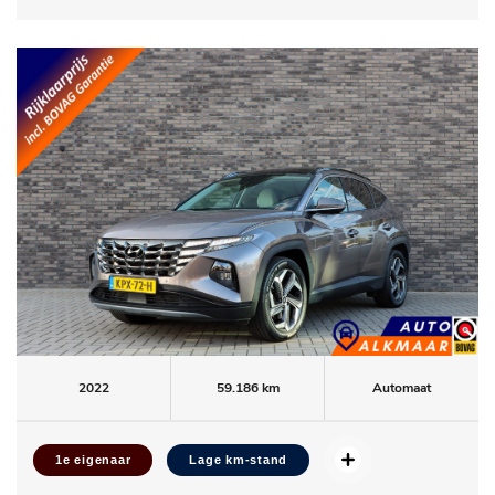
2022
59.186 km
Automaat
1e eigenaar
Lage km-stand