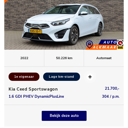
2022
50.226 km
Automaat
1e eigenaar
Lage km-stand
21.700,-
Kia Ceed Sportswagon
1.6 GDI PHEV DynamicPlusLine
304 / p.m.
Bekijk deze auto