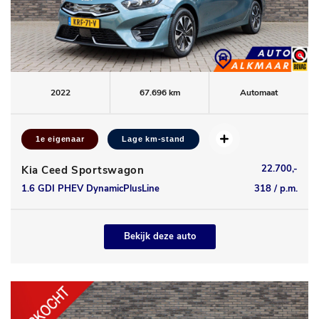
2022
67.696 km
Automaat
1e eigenaar
Lage km-stand
22.700,-
Kia Ceed Sportswagon
1.6 GDI PHEV DynamicPlusLine
318 / p.m.
Bekijk deze auto