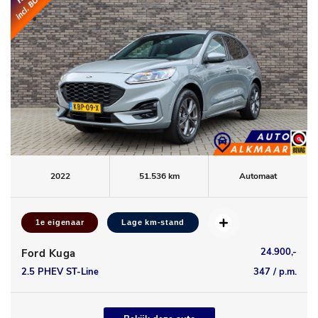
2022
51.536 km
Automaat
1e eigenaar
Lage km-stand
24.900,-
Ford Kuga
2.5 PHEV ST-Line
347 / p.m.