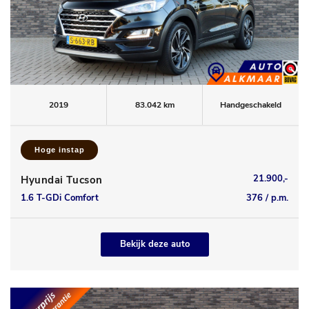
2019
83.042 km
Handgeschakeld
Hoge instap
21.900,-
Hyundai Tucson
1.6 T-GDi Comfort
376 / p.m.
Bekijk deze auto