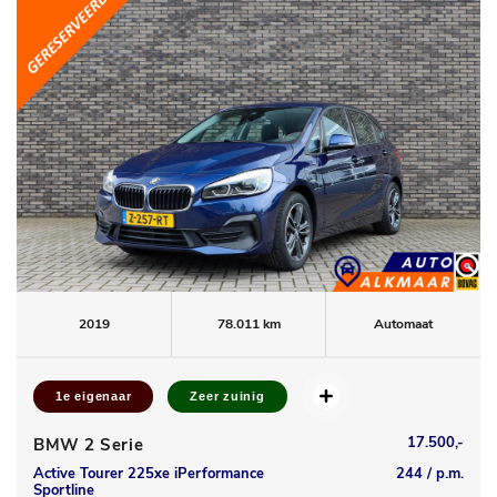
2019
78.011 km
Automaat
1e eigenaar
Zeer zuinig
17.500,-
BMW 2 Serie
Active Tourer 225xe iPerformance
244 / p.m.
Sportline