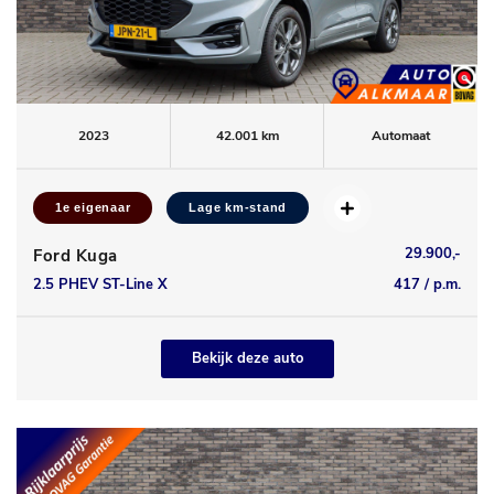
2023
42.001 km
Automaat
1e eigenaar
Lage km-stand
29.900,-
Ford Kuga
2.5 PHEV ST-Line X
417 / p.m.
Bekijk deze auto