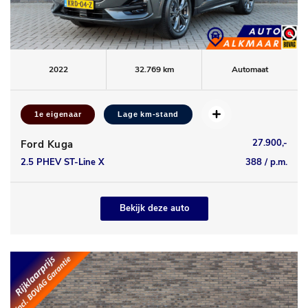
2022
32.769 km
Automaat
1e eigenaar
Lage km-stand
27.900,-
Ford Kuga
2.5 PHEV ST-Line X
388 / p.m.
Bekijk deze auto