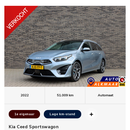
2022
51.009 km
Automaat
1e eigenaar
Lage km-stand
Kia Ceed Sportswagon