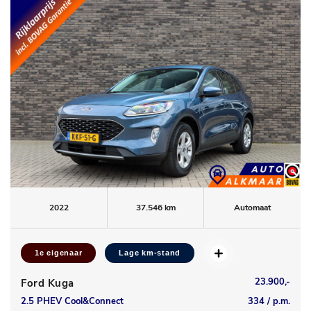
2022
37.546 km
Automaat
1e eigenaar
Lage km-stand
23.900,-
Ford Kuga
2.5 PHEV Cool&Connect
334 / p.m.