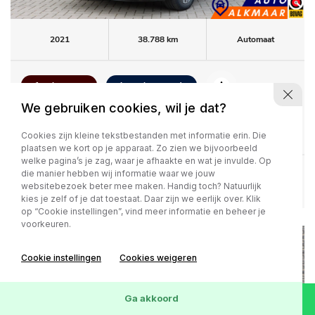
2021
38.788 km
Automaat
1e eigenaar
Lage km-stand
We gebruiken cookies, wil je dat?
25.900,-
Kia Niro
1.6 GDi PHEV ExecutiveLine
361 / p.m.
Cookies zijn kleine tekstbestanden met informatie erin. Die
plaatsen we kort op je apparaat. Zo zien we bijvoorbeeld
welke pagina’s je zag, waar je afhaakte en wat je invulde. Op
die manier hebben wij informatie waar we jouw
Bekijk deze auto
websitebezoek beter mee maken. Handig toch? Natuurlijk
kies je zelf of je dat toestaat. Daar zijn we eerlijk over. Klik
op “Cookie instellingen”, vind meer informatie en beheer je
voorkeuren.
Cookie instellingen
Cookies weigeren
Ga akkoord