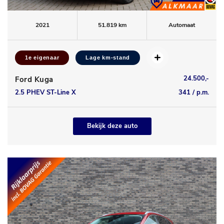
2021
51.819 km
Automaat
1e eigenaar
Lage km-stand
24.500,-
Ford Kuga
2.5 PHEV ST-Line X
341 / p.m.
Bekijk deze auto