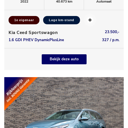
2022
40.673 km
Automaat
1e eigenaar
Lage km-stand
23.500,-
Kia Ceed Sportswagon
1.6 GDI PHEV DynamicPlusLine
327 / p.m.
Bekijk deze auto