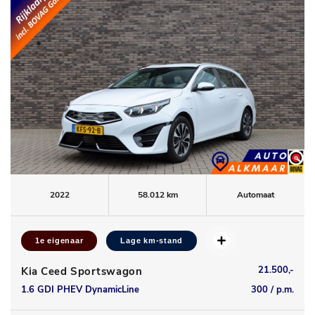
2022
58.012 km
Automaat
1e eigenaar
Lage km-stand
21.500,-
Kia Ceed Sportswagon
1.6 GDI PHEV DynamicLine
300 / p.m.