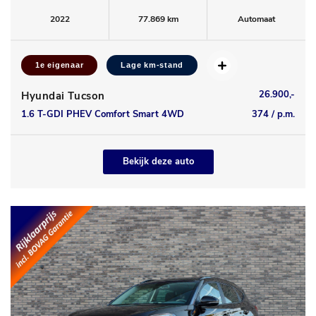
2022
77.869 km
Automaat
1e eigenaar
Lage km-stand
26.900,-
Hyundai Tucson
1.6 T-GDI PHEV Comfort Smart 4WD
374 / p.m.
Bekijk deze auto