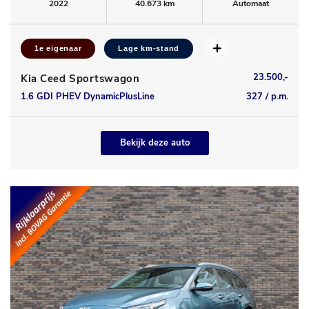
2022
40.673 km
Automaat
1e eigenaar
Lage km-stand
23.500,-
Kia Ceed Sportswagon
1.6 GDI PHEV DynamicPlusLine
327 / p.m.
Bekijk deze auto