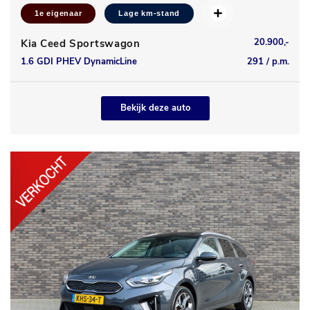
1e eigenaar
Lage km-stand
20.900,-
Kia Ceed Sportswagon
1.6 GDI PHEV DynamicLine
291 / p.m.
Bekijk deze auto