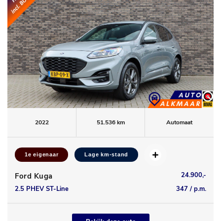
2022
51.536 km
Automaat
1e eigenaar
Lage km-stand
24.900,-
Ford Kuga
2.5 PHEV ST-Line
347 / p.m.