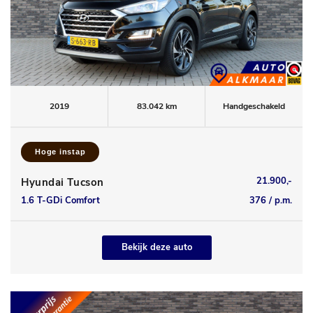
2019
83.042 km
Handgeschakeld
Hoge instap
21.900,-
Hyundai Tucson
1.6 T-GDi Comfort
376 / p.m.
Bekijk deze auto