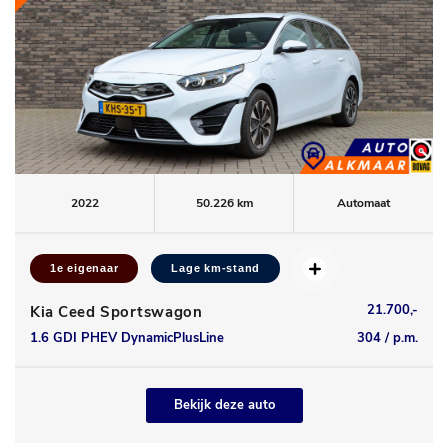
2022
50.226 km
Automaat
1e eigenaar
Lage km-stand
21.700,-
Kia Ceed Sportswagon
1.6 GDI PHEV DynamicPlusLine
304 / p.m.
Bekijk deze auto