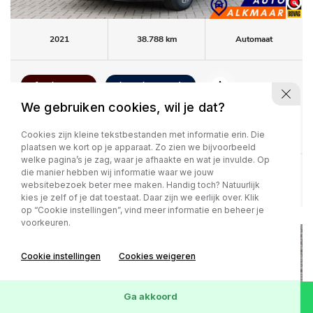
2021
38.788 km
Automaat
1e eigenaar
Lage km-stand
We gebruiken cookies, wil je dat?
25.900,-
Kia Niro
1.6 GDi PHEV ExecutiveLine
361 / p.m.
Cookies zijn kleine tekstbestanden met informatie erin. Die
plaatsen we kort op je apparaat. Zo zien we bijvoorbeeld
welke pagina’s je zag, waar je afhaakte en wat je invulde. Op
die manier hebben wij informatie waar we jouw
Bekijk deze auto
websitebezoek beter mee maken. Handig toch? Natuurlijk
kies je zelf of je dat toestaat. Daar zijn we eerlijk over. Klik
op “Cookie instellingen”, vind meer informatie en beheer je
voorkeuren.
Cookie instellingen
Cookies weigeren
Ga akkoord