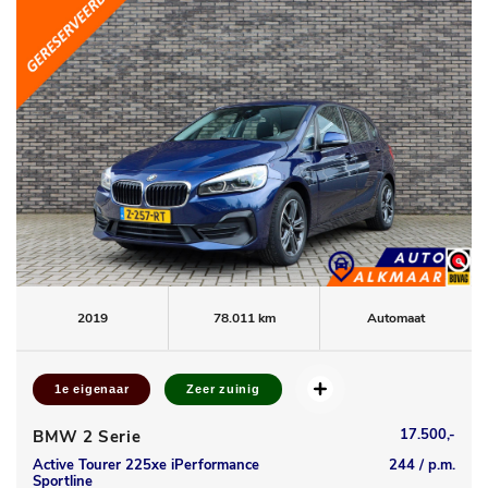
2019
78.011 km
Automaat
1e eigenaar
Zeer zuinig
17.500,-
BMW 2 Serie
Active Tourer 225xe iPerformance
244 / p.m.
Sportline