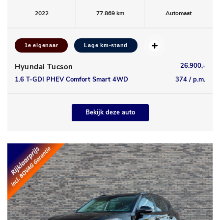
2022
77.869 km
Automaat
1e eigenaar
Lage km-stand
26.900,-
Hyundai Tucson
1.6 T-GDI PHEV Comfort Smart 4WD
374 / p.m.
Bekijk deze auto