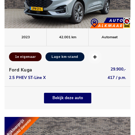
2023
42.001 km
Automaat
1e eigenaar
Lage km-stand
29.900,-
Ford Kuga
2.5 PHEV ST-Line X
417 / p.m.
Bekijk deze auto