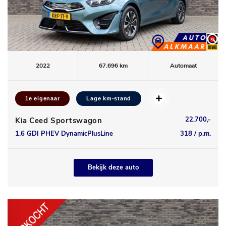
2022
67.696 km
Automaat
1e eigenaar
Lage km-stand
22.700,-
Kia Ceed Sportswagon
1.6 GDI PHEV DynamicPlusLine
318 / p.m.
Bekijk deze auto