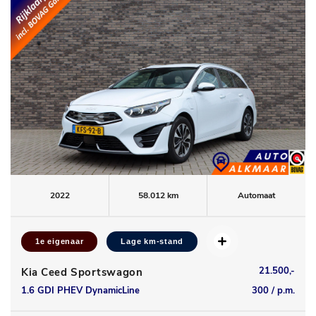
2022
58.012 km
Automaat
1e eigenaar
Lage km-stand
21.500,-
Kia Ceed Sportswagon
1.6 GDI PHEV DynamicLine
300 / p.m.