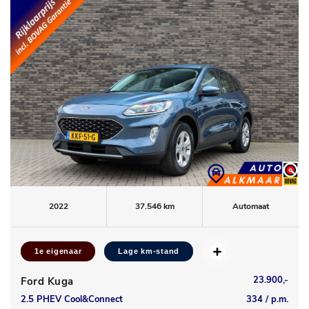
2022
37.546 km
Automaat
1e eigenaar
Lage km-stand
23.900,-
Ford Kuga
2.5 PHEV Cool&Connect
334 / p.m.