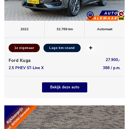
2022
32.769 km
Automaat
1e eigenaar
Lage km-stand
27.900,-
Ford Kuga
2.5 PHEV ST-Line X
388 / p.m.
Bekijk deze auto