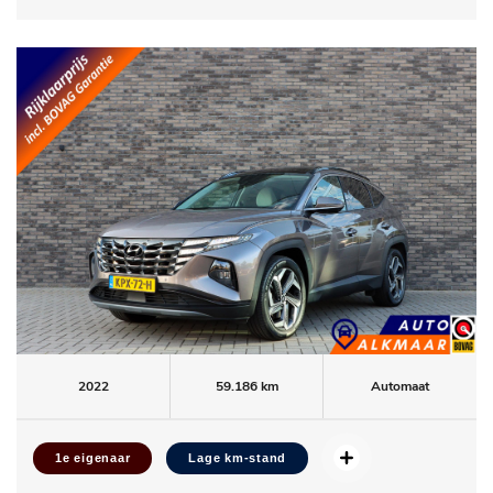
2022
59.186 km
Automaat
1e eigenaar
Lage km-stand