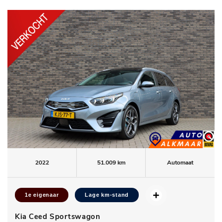
2022
51.009 km
Automaat
1e eigenaar
Lage km-stand
Kia Ceed Sportswagon