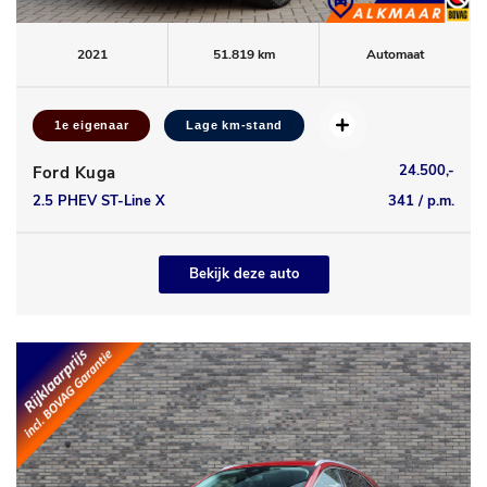
2021
51.819 km
Automaat
1e eigenaar
Lage km-stand
24.500,-
Ford Kuga
2.5 PHEV ST-Line X
341 / p.m.
Bekijk deze auto