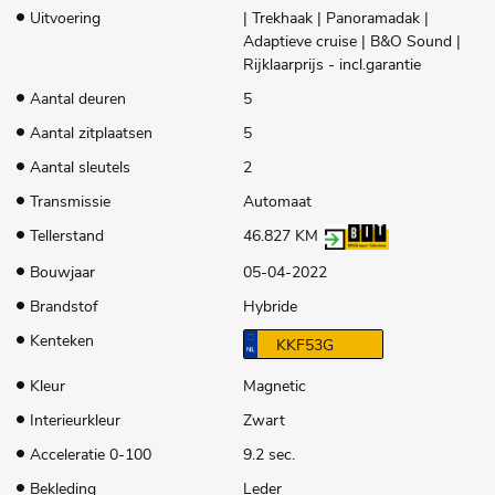
Uitvoering
| Trekhaak | Panoramadak |
Adaptieve cruise | B&O Sound |
Rijklaarprijs - incl.garantie
Aantal deuren
5
Aantal zitplaatsen
5
Aantal sleutels
2
Transmissie
Automaat
Tellerstand
46.827 KM
Bouwjaar
05-04-2022
Brandstof
Hybride
Kenteken
KKF53G
Kleur
Magnetic
Interieurkleur
Zwart
Acceleratie 0-100
9.2 sec.
Bekleding
Leder