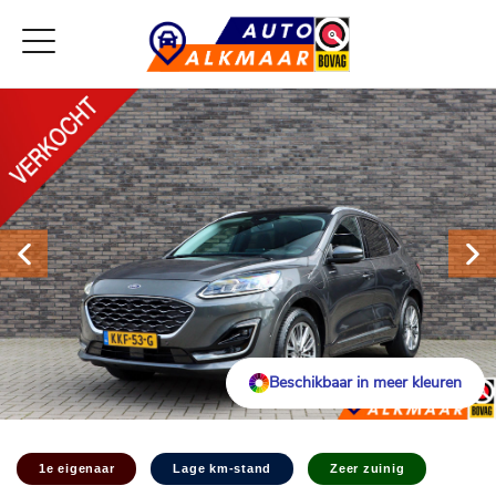
Beschikbaar in meer kleuren
1e eigenaar
Lage km-stand
Zeer zuinig