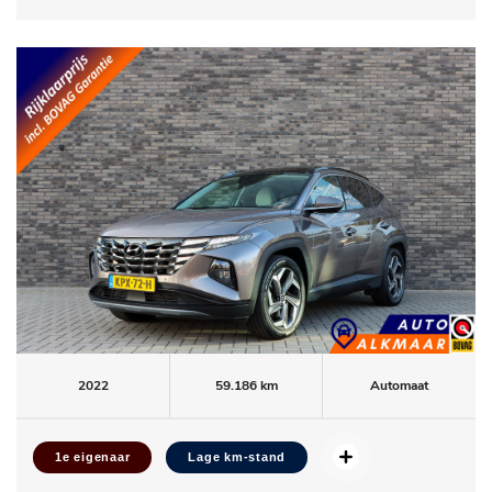
2022
59.186 km
Automaat
1e eigenaar
Lage km-stand