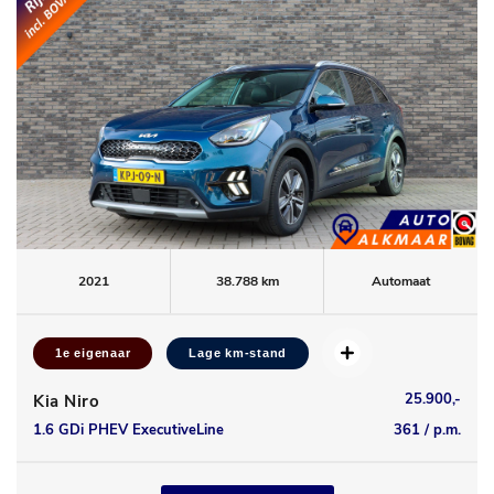
2021
38.788 km
Automaat
1e eigenaar
Lage km-stand
25.900,-
Kia Niro
1.6 GDi PHEV ExecutiveLine
361 / p.m.