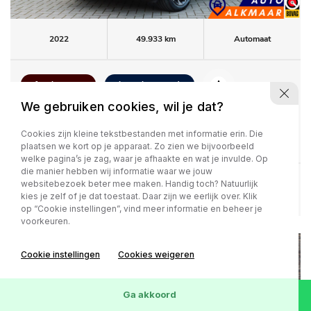
2022
49.933 km
Automaat
1e eigenaar
Lage km-stand
We gebruiken cookies, wil je dat?
34.900,-
Kia Sportage
1.6 T-GDi Plug-in Hybrid AWD GT-
486 / p.m.
Cookies zijn kleine tekstbestanden met informatie erin. Die
PlusLine
plaatsen we kort op je apparaat. Zo zien we bijvoorbeeld
welke pagina’s je zag, waar je afhaakte en wat je invulde. Op
die manier hebben wij informatie waar we jouw
websitebezoek beter mee maken. Handig toch? Natuurlijk
Bekijk deze auto
kies je zelf of je dat toestaat. Daar zijn we eerlijk over. Klik
op “Cookie instellingen”, vind meer informatie en beheer je
voorkeuren.
Cookie instellingen
Cookies weigeren
Ga akkoord