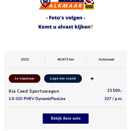
2022
40.673 km
Automaat
1e eigenaar
Lage km-stand
23.500,-
Kia Ceed Sportswagon
1.6 GDI PHEV DynamicPlusLine
327 / p.m.
Bekijk deze auto