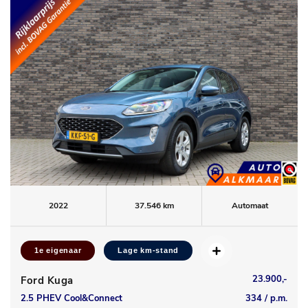
2022
37.546 km
Automaat
1e eigenaar
Lage km-stand
23.900,-
Ford Kuga
2.5 PHEV Cool&Connect
334 / p.m.