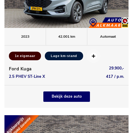
2023
42.001 km
Automaat
1e eigenaar
Lage km-stand
29.900,-
Ford Kuga
2.5 PHEV ST-Line X
417 / p.m.
Bekijk deze auto