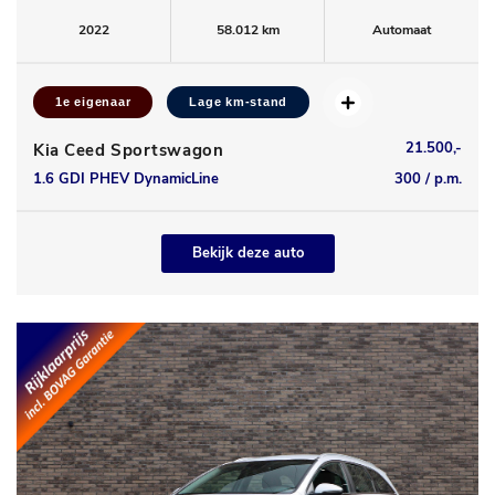
2022
58.012 km
Automaat
1e eigenaar
Lage km-stand
21.500,-
Kia Ceed Sportswagon
1.6 GDI PHEV DynamicLine
300 / p.m.
Bekijk deze auto