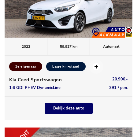
2022
59.927 km
Automaat
1e eigenaar
Lage km-stand
20.900,-
Kia Ceed Sportswagon
1.6 GDI PHEV DynamicLine
291 / p.m.
Bekijk deze auto