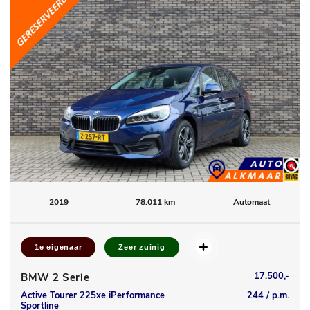
2019
78.011 km
Automaat
1e eigenaar
Zeer zuinig
17.500,-
BMW 2 Serie
Active Tourer 225xe iPerformance
244 / p.m.
Sportline