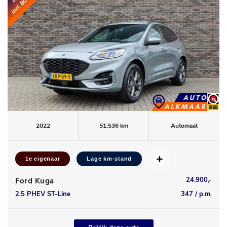
2022
51.536 km
Automaat
1e eigenaar
Lage km-stand
24.900,-
Ford Kuga
2.5 PHEV ST-Line
347 / p.m.