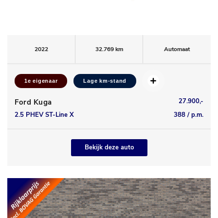
2022
32.769 km
Automaat
1e eigenaar
Lage km-stand
27.900,-
Ford Kuga
2.5 PHEV ST-Line X
388 / p.m.
Bekijk deze auto