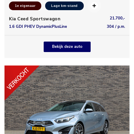
1e eigenaar
Lage km-stand
21.700,-
Kia Ceed Sportswagon
1.6 GDI PHEV DynamicPlusLine
304 / p.m.
Bekijk deze auto