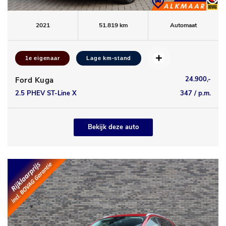
2021
51.819 km
Automaat
1e eigenaar
Lage km-stand
24.900,-
Ford Kuga
2.5 PHEV ST-Line X
347 / p.m.
Bekijk deze auto